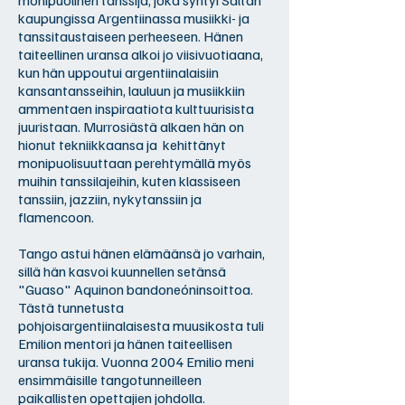
monipuolinen tanssija, joka syntyi Saltan
kaupungissa Argentiinassa musiikki- ja
tanssitaustaiseen perheeseen. Hänen
taiteellinen uransa alkoi jo viisivuotiaana,
kun hän uppoutui argentiinalaisiin
kansantansseihin, lauluun ja musiikkiin
ammentaen inspiraatiota kulttuurisista
juuristaan. Murrosiästä alkaen hän on
hionut tekniikkaansa ja kehittänyt
monipuolisuuttaan perehtymällä myös
muihin tanssilajeihin, kuten klassiseen
tanssiin, jazziin, nykytanssiin ja
flamencoon.
Tango astui hänen elämäänsä jo varhain,
sillä hän kasvoi kuunnellen setänsä
"Guaso" Aquinon bandoneóninsoittoa.
Tästä tunnetusta
pohjoisargentiinalaisesta muusikosta tuli
Emilion mentori ja hänen taiteellisen
uransa tukija. Vuonna 2004 Emilio meni
ensimmäisille tangotunneilleen
paikallisten opettajien johdolla.