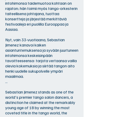
intohimonsa taidemuotoa kohtaan on
rajaton; hän toimii myös tango-orkesterin
taiteellisena johtajana, tuottaa
konsertteja ja järjestää merkittäviä
festivaaleja eri puolilla Eurooppaa ja
Aasiaa.
Nyt, vain 33-vuotiaana, Sebastian
Jimenez kanavoi kaiken
asiantuntemuksensa ja syvään juurtuneen
intohimonsa keskeisinpään
tavoitteeseensa: tarjota vertaansa vailla
olevia kokemuksia ja siirtää tangon aito
henki uudelle sukupolvelle ympäri
maailmaa.
...
Sebastian Jimenez stands as one of the
world's premier tango salon dancers, a
distinction he claimed at the remarkably
young age of 18 by winning the most
coveted title in the tango world, the