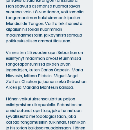
johtavista salonkitangon tanssijoista.
Hän saavutti asemansa huomattavan
nuorena, vain 18-vuotiaana, voittamalla
tangomaailman halutuimman kilpailun
Mundial de Tangon. Voitto teki hänestä
kilpailun historian nuorimman
maailmanmestarin, ja käynnisti samalla
poikkeuksellisen ammattilaisuran.
Viimeisten 15 vuoden ajan Sebastian on
esiintynyt maailman arvostetuimmissa
tangotapahtumissa jakaen lavan
legendojen, kuten Carlos Copesin, Maria
Nievesin, Milena Plebsin, Miguel Angel
Zotton, Chichon ja Juanan sekä Sebastian
Arcen ja Mariana Montesin kanssa.
Hänen vaikutuksensa ulottuu paljon
esiintymisten ulkopuolelle. Sebastian on
omistautunut opettaja, joka tunnetaan
syvällisestä metodologiastaan, joka
kattaa tangomusiikin tulkinnan, tekniikan
ja historian kaikissa muodoissaan. Hänen