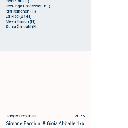
Jenni Valli (FI)
Jens-Ingo Brodesser (BE)
Jani Keinänen (FI)
La Risa (BY/FI)
Meeri Friman (FI)
Sonja Örndahl (FI)
Tango Frostbite
2023
Simone Facchini & Gioia Abballe 1/4