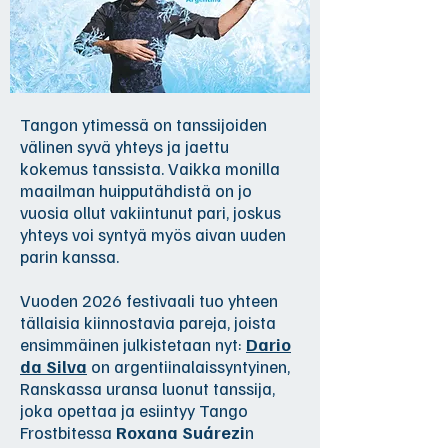
Tangon ytimessä on tanssijoiden
välinen syvä yhteys ja jaettu
kokemus tanssista. Vaikka monilla
maailman huipputähdistä on jo
vuosia ollut vakiintunut pari, joskus
yhteys voi syntyä myös aivan uuden
parin kanssa.
Vuoden 2026 festivaali tuo yhteen
tällaisia kiinnostavia pareja, joista
ensimmäinen julkistetaan nyt:
Dario
da Silva
on argentiinalaissyntyinen,
Ranskassa uransa luonut tanssija,
joka opettaa ja esiintyy Tango
Frostbitessa
Roxana Suárezi
n