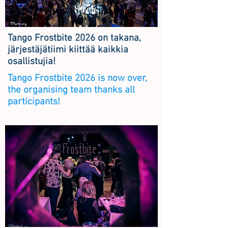
Tango Frostbite 2026 on takana,
järjestäjätiimi kiittää kaikkia
osallistujia!
Tango Frostbite 2026 is now over,
the organising team thanks all
participants!