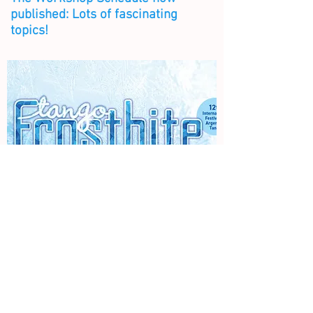
published: Lots of fascinating
topics!
--> Lisää uutisia
More news