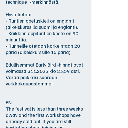
technique" -merkinnästä.
Hyvä tietää:
- Tuntien opetuskieli on englanti
(alkeiskurssilla suomi ja englanti).
- Kaikkien oppituntien kesto on 90
minuuttia.
- Tunneille otetaan korkeintaan 20
paria (alkeiskurssille 15 paria).
Edullisemmat Early Bird -hinnat ovat
voimassa
311.2025
klo 23:59 asti.
Varaa paikkasi suoraan
verkkokaupastamme!
EN
The festival is less than three weeks
away and the first workshops have
already sold out. If you are still
hesitating about joining, or