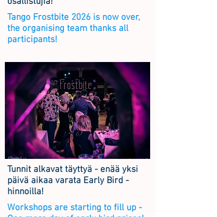
osallistujia!
Tango Frostbite 2026 is now over,
the organising team thanks all
participants!
Tunnit alkavat täyttyä - enää yksi
päivä aikaa varata Early Bird -
hinnoilla!
Workshops are starting to fill up -