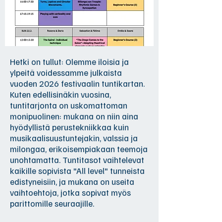
Hetki on tullut: Olemme iloisia ja
ylpeitä voidessamme julkaista
vuoden 2026 festivaalin tuntikartan.
Kuten edellisinäkin vuosina,
tuntitarjonta on uskomattoman
monipuolinen: mukana on niin aina
hyödyllistä perustekniikkaa kuin
musikaalisuustuntejakin, valssia ja
milongaa, erikoisempiakaan teemoja
unohtamatta. Tuntitasot vaihtelevat
kaikille sopivista "All level" tunneista
edistyneisiin, ja mukana on useita
vaihtoehtoja, jotka sopivat myös
parittomille seuraajille.