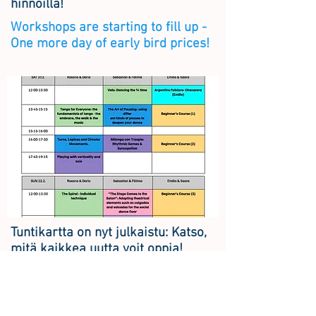
hinnoilla!
Workshops are starting to fill up -
One more day of early bird prices!
Tuntikartta on nyt julkaistu: Katso,
mitä kaikkea uutta voit oppia!
The Workshop Schedule now
published: Lots of fascinating
topics!