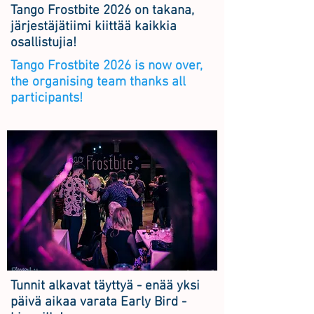
Tango Frostbite 2026 on takana,
järjestäjätiimi kiittää kaikkia
osallistujia!
Tango Frostbite 2026 is now over,
the organising team thanks all
participants!
Tunnit alkavat täyttyä - enää yksi
päivä aikaa varata Early Bird -