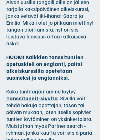
Aivan uusille tangoilijoille on jälleen
tarjolla kaksipäiväinen alkeiskurssi,
jonka vetävät iki-ihanat Saara ja
Emilio. Mikäli olet jo pitkään miettinyt
tangon aloittamista, nyt on siis
loistava tilaisuus ottaa ratkaiseva
askel.
HUOM! Kaikkien tanssituntien
opetuskieli on englanti, paitsi
alkeiskurssilla opetetaan
suomeksi ja englanniksi.
Koko tuntitarjontamme löytyy
Tanssitunnit-sivulta
. Sivulla voit
tehdä hakuja opettajan, tason tai
päivän mukaan, joten itselle sopivien
tuntien löytäminen on yksinkertaista.
Muistathan myös Partner search -
ryhmän, jonka kautta voit etsiä paria
haluamallesi tunnille!