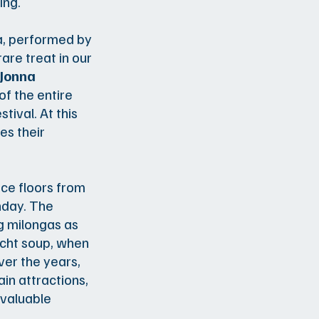
ing.
a, performed by
rare treat in our
Jonna
f the entire
ival. At this
es their
nce floors from
nday. The
g milongas as
scht soup, when
ver the years,
in attractions,
nvaluable