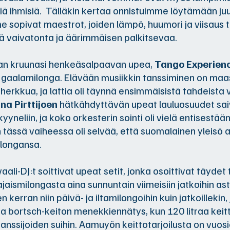
iä ihmisiä. Tälläkin kertaa onnistuimme löytämään ju
e sopivat maestrot, joiden lämpö, huumori ja viisaus 
ä vaivatonta ja äärimmäisen palkitsevaa.
llan kruunasi henkeäsalpaavan upea,
Tango Experien
 gaalamilonga. Elävään musiikkin tanssiminen on m
 herkkua, ja lattia oli täynnä ensimmäisistä tahdeista
na Pirttijoen
hätkähdyttävän upeat lauluosuudet sa
kyyneliin, ja koko orkesterin sointi oli vielä entisestä
 tässä vaiheessa oli selvää, että suomalainen yleisö 
ilongansa.
vaali-DJ:t soittivat upeat setit, jonka osoittivat täydet 
jaismilongasta aina sunnuntain viimeisiin jatkoihin asti
en kerran niin päivä- ja iltamilongoihin kuin jatkoillekin, 
 bortsch-keiton menekkiennätys, kun 120 litraa keit
anssijoiden suihin. Aamuyön keittotarjoilusta on vuosie