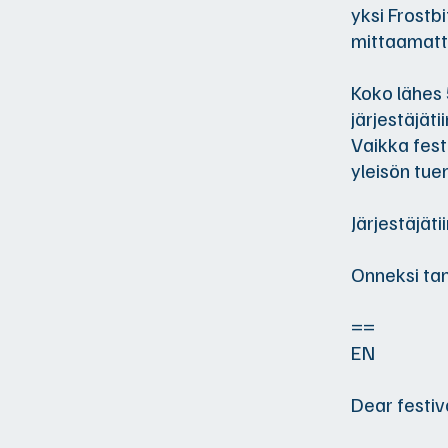
yksi Frostb
mittaamatt
Koko lähes 
järjestäjät
Vaikka fest
yleisön tuen
Järjestäjät
Onneksi tan
==
EN
Dear festiv