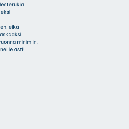
Nesterukia
eksi.
en, eikä
raskaaksi.
vuonna minimiin,
neille asti!