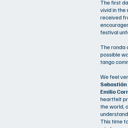
The first d
vivid in th
received fr
encouragem
festival un
The ronda o
possible wa
tango comm
We feel ver
Sebastián 
Emilio Cor
heartfelt p
the world, 
understand
This time 