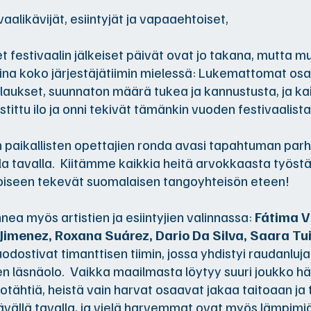
aalikävijät, esiintyjät ja vapaaehtoiset,
 festivaalin jälkeiset päivät ovat jo takana, mutta mu
aina koko järjestäjätiimin mielessä: Lukemattomat osall
laukset, suunnaton määrä tukea ja kannustusta, ja kai
stittu ilo ja onni tekivät tämänkin vuoden festivaalist
an paikallisten opettajien ronda avasi tapahtuman parh
la tavalla. Kiitämme kaikkia heitä arvokkaasta työstä,
oiseen tekevät suomalaisen tangoyhteisön eteen!
nnea myös artistien ja esiintyjien valinnassa:
Fátima Vi
Jimenez, Roxana Suárez, Dario Da Silva, Saara Tui
dostivat timanttisen tiimin, jossa yhdistyi raudanluj
n läsnäolo. Vaikka maailmasta löytyy suuri joukko 
otähtiä, heistä vain harvat osaavat jakaa taitoaan ja 
ällä tavalla, ja vielä harvemmat ovat myös lämpimiä