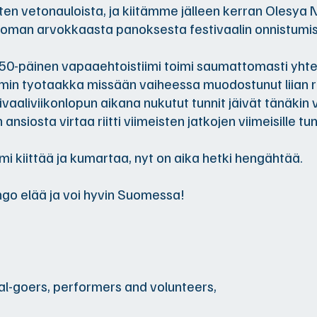
iten vetonauloista, ja kiitämme jälleen kerran Olesya 
oman arvokkaasta panoksesta festivaalin onnistumis
50-päinen vapaaehtoistiimi toimi saumattomasti yhte
iimin tyotaakka missään vaiheessa muodostunut liian 
ivaaliviikonlopun aikana nukutut tunnit jäivät tänäkin 
 ansiosta virtaa riitti viimeisten jatkojen viimeisille tun
iimi kiittää ja kumartaa, nyt on aika hetki hengähtää.
go elää ja voi hyvin Suomessa!
al-goers, performers and volunteers,