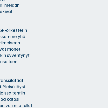
uri meidän
tekivät
ce
-orkesterin
aassamme yhä
 viimeiseen
ivat monet
änkin syventynyt.
ansaitsee
tanssilattiat
. Yleisö löysi
joissa tehtiin
toa katosi
n varrella tullut