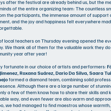
ays after the festival are already behind us, but the me
e minds of the entire organizing team: The countless s
om the participants, the immense amount of support
ent, and the joy and happiness felt everywhere made
forgettable.
f local teachers on Thursday evening opened the eve
y. We thank all of them for the valuable work they do 
unity year after year!
y fortunate in our choice of artists and performers:
F
Jimenez, Roxana Suárez, Dario Da Silva, Saara Tu
nejo
formed a diamond team, combining solid profess
resence. Although there are a large number of stunnin
only a few of them know how to share their skills and
able way, and even fewer are also warm and approa
too, we had managed to find maestros whose warmth