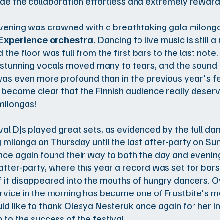
e the collaboration effortless and extremely reward
vening was crowned with a breathtaking gala milong
xperience orchestra.
Dancing to live music is still a 
 the floor was full from the first bars to the last note.
stunning vocals moved many to tears, and the sound o
as even more profound than in the previous year's fest
as become clear that the Finnish audience really deserv
milongas!
tival DJs played great sets, as evidenced by the full da
 milonga on Thursday until the last after-party on Su
ce again found their way to both the day and evenin
 after-party, where this year a record was set for bor
of it disappeared into the mouths of hungry dancers. O
rvice in the morning has become one of Frostbite's ma
d like to thank Olesya Nesteruk once again for her i
 to the success of the festival.