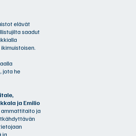
istot elävät
istujilta saadut
kkialla
a ikimuistoisen.
aalla
 jota he
tale,
kkala ja Emilio
a ammattitaito ja
hätkähdyttävän
tietojaan
 ja