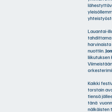
lähestyttäv
yleisöllemm
yhteistyöst
Lauantai-i
tahdittama
harvinaista
nuottiin.
Jon
liikutuksen 
Viimeistään
orkesterim
Kaikki festi
torstain ava
tiensä jälle
tänä vuonna
nälkäisten t