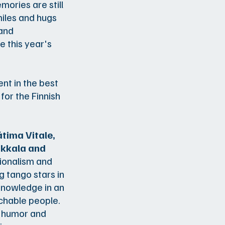
mories are still
miles and hugs
 and
 this year's
nt in the best
for the Finnish
átima Vitale,
ikkala and
ionalism and
g tango stars in
 knowledge in an
chable people.
, humor and