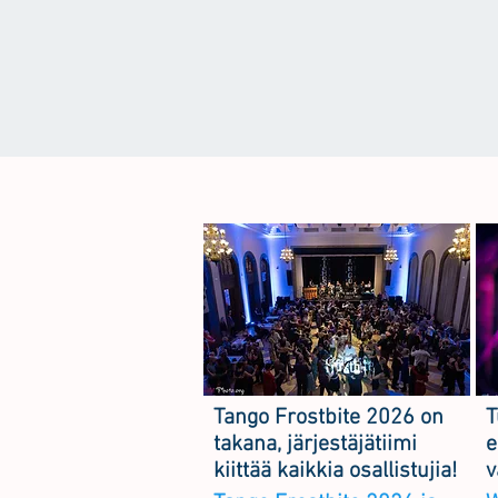
Tango Frostbite 2026 on
T
takana, järjestäjätiimi
e
kiittää kaikkia osallistujia!
v