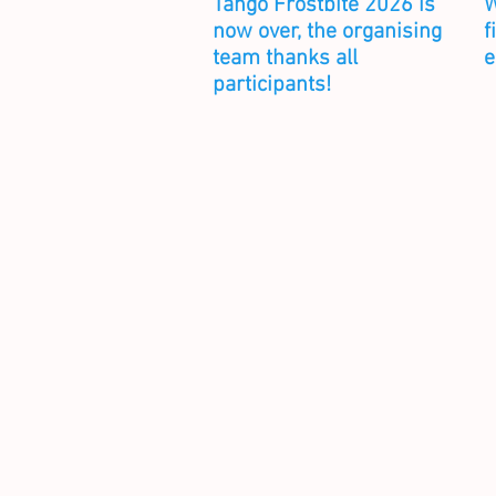
Tango Frostbite 2026 is
W
now over, the organising
f
team thanks all
e
participants!