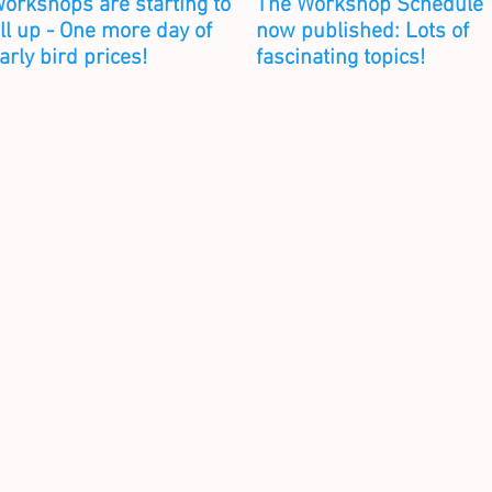
orkshops are starting to
The Workshop Schedule
ill up - One more day of
now published: Lots of
arly bird prices!
fascinating topics!