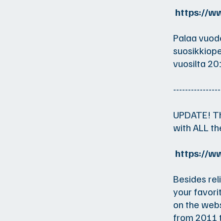
https://ww
Palaa vuode
suosikkiope
vuosilta 2
----------------
UPDATE! Th
with ALL t
https://ww
Besides rel
your favori
on the webs
from 2011 