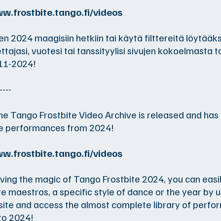
w.frostbite.tango.fi/videos
n 2024 maagisiin hetkiin tai käytä filttereitä löytääk
ttajasi, vuotesi tai tanssityylisi sivujen kokoelmasta t
011-2024!
----
e Tango Frostbite Video Archive is released and ha
he performances from 2024!
w.frostbite.tango.fi/videos
iving the magic of Tango Frostbite 2024, you can easi
te maestros, a specific style of dance or the year by us
ite and access the almost complete library of perf
to 2024!