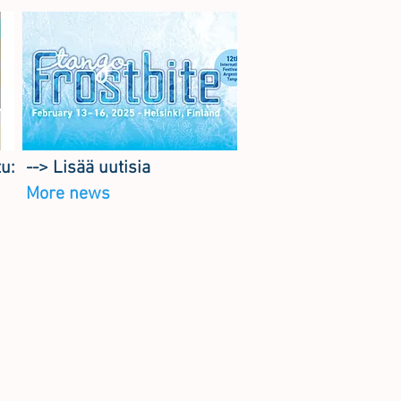
tu:
--> Lisää uutisia
More news