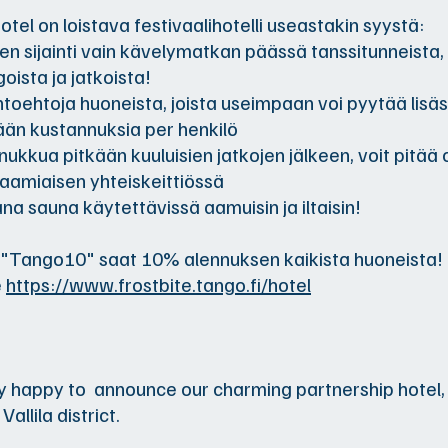
otel on loistava festivaalihotelli useastakin syystä:
inen sijainti vain kävelymatkan päässä tanssitunneista,
oista ja jatkoista!
ihtoehtoja huoneista, joista useimpaan voi pyytää lis
än kustannuksia per henkilö
t nukkua pitkään kuuluisien jatkojen jälkeen, voit pitä
aamiaisen yhteiskeittiössä
hana sauna käytettävissä aamuisin ja iltaisin!
 "Tango10" saat 10% alennuksen kaikista huoneista! 
e
https://www.frostbite.tango.fi/hotel
 happy to announce our charming partnership hotel,
 Vallila district.