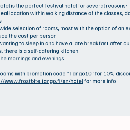
otel is the perfect festival hotel for several reasons:
 ideal location within walking distance of the classes, 
s
 a wide selection of rooms, most with the option of an e
uce the cost per person
 wanting to sleep in and have a late breakfast after o
, there is a self-catering kitchen.
 the mornings and evenings!
rooms with promotion code “Tango10” for 10% discou
://www.frostbite.tango.fi/en/hotel
for more info!