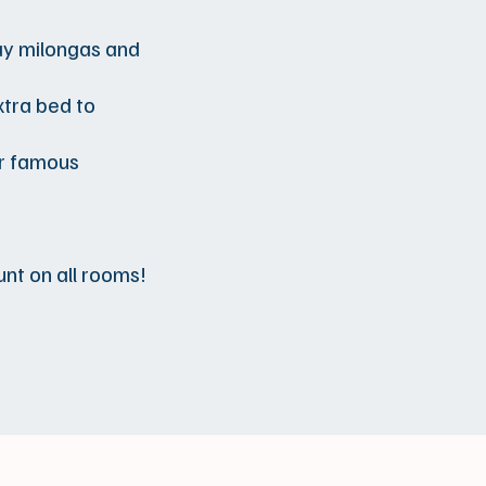
day milongas and
xtra bed to
ur famous
nt on all rooms!