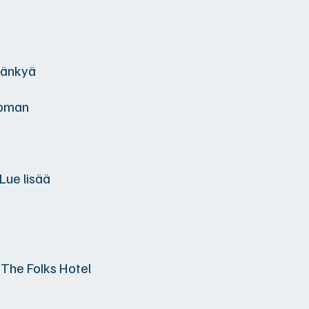
äsänkyä
ä oman
Lue lisää
 The Folks Hotel