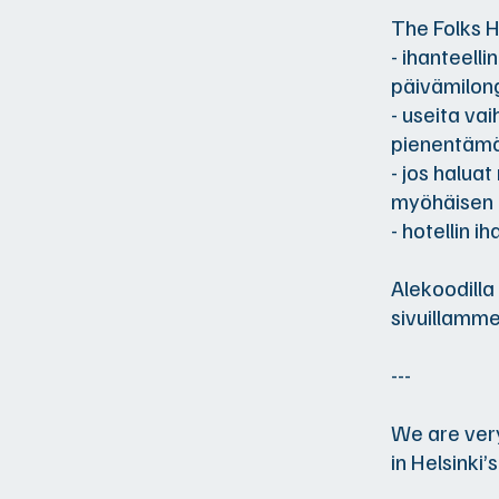
The Folks H
- ihanteell
päivämilong
- useita va
pienentämä
- jos halua
myöhäisen 
- hotellin i
Alekoodilla
sivuillamm
---
We are very
in Helsinki’s