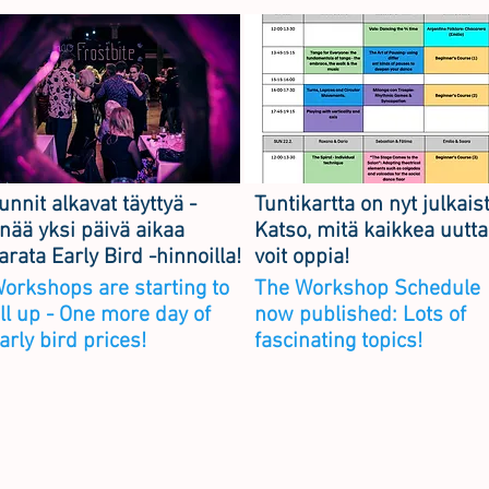
unnit alkavat täyttyä -
Tuntikartta on nyt julkais
nää yksi päivä aikaa
Katso, mitä kaikkea uutta
arata Early Bird -hinnoilla!
voit oppia!
orkshops are starting to
The Workshop Schedule
ill up - One more day of
now published: Lots of
arly bird prices!
fascinating topics!