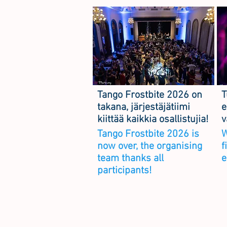
Tango Frostbite 2026 on
T
takana, järjestäjätiimi
e
kiittää kaikkia osallistujia!
v
Tango Frostbite 2026 is
W
now over, the organising
f
team thanks all
e
participants!