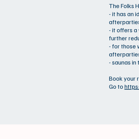
The Folks H
- it has an
afterpartie
- it offers
further red
- for those
afterparties
- saunas in
Book your 
Go to
https