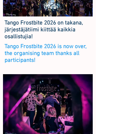
Tango Frostbite 2026 on takana,
järjestäjätiimi kiittää kaikkia
osallistujia!
Tango Frostbite 2026 is now over,
the organising team thanks all
participants!