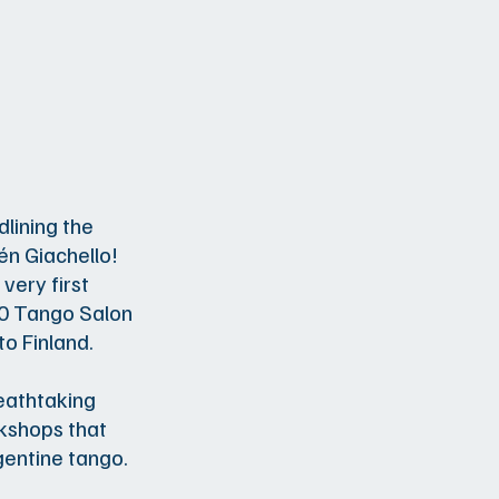
dlining the
én Giachello!
very first
10 Tango Salon
to Finland.
eathtaking
rkshops that
gentine tango.