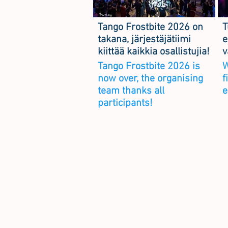
Tango Frostbite 2026 on
T
takana, järjestäjätiimi
e
kiittää kaikkia osallistujia!
v
Tango Frostbite 2026 is
W
now over, the organising
f
team thanks all
e
participants!