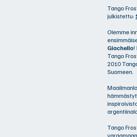
Tango Frost
julkistettu:
Olemme inn
ensimmäise
Giachello
!
Tango Frost
2010 Tango 
Suomeen.
Maailmanla
hämmästyttä
inspiroivis
argentiinal
Tango Frost
varaamaan 