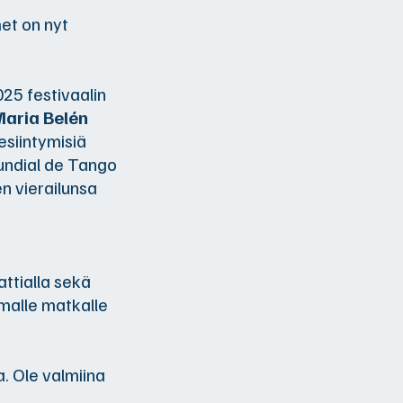
et on nyt
5 festivaalin
aria Belén
esiintymisiä
Mundial de Tango
n vierailunsa
ttialla sekä
omalle matkalle
. Ole valmiina