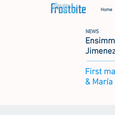
Home
NEWS
Ensimmä
Jimenez
First m
& María 