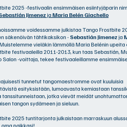
bite 2025 -festivaalin ensimmäisen esiintyjäparin nim
Sebastián Jimenez
ja
Maria Belén Giachello
oissamme voidessamme julkistaa Tango Frostbite 202
n säkenöivän tähtikaksikon -
Sebastián Jimenez
ja
M
 Muistelemme vieläkin lämmöllä Maria Belénin upeita 
bite festivaaleilla 2011-2013, kun taas Sebastián, 
Salon -voittaja, tekee festivaaleillamme ensimmäise
ajuisesti tunnetut tangomaestromme ovat kuuluisia
vistä esityksistään, lumoavasta kemiastaan tanssila
ta tanssitunneistaan, jotka vievät meidät unohtumatt
aisen tangon sydämeen ja sieluun.
bite 2025 tuntitarjonta julkaistaan marraskuun alussa
oma paikkasi!