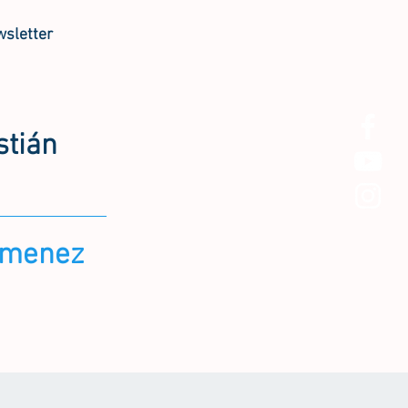
sletter
stián
Jimenez