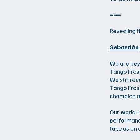
===
Revealing t
Sebastián
We are beyo
Tango Frost
We still re
Tango Frost
champion at
Our world-
performance
take us on 