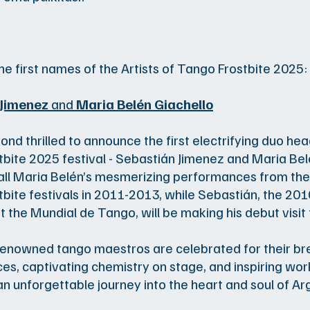
he first names of the Artists of Tango Frostbite 2025:
 Jimenez
and
Maria Belén Giachello
nd thrilled to announce the first electrifying duo hea
bite 2025 festival - Sebastián Jimenez and Maria Bel
call Maria Belén’s mesmerizing performances from the 
bite festivals in 2011-2013, while Sebastián, the 20
 the Mundial de Tango, will be making his debut visit 
renowned tango maestros are celebrated for their br
s, captivating chemistry on stage, and inspiring wo
an unforgettable journey into the heart and soul of Ar