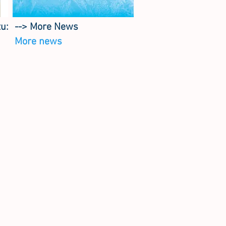
tu:
--> More News
More news