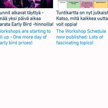
unnit alkavat täyttyä -
Tuntikartta on nyt julkais
nää yksi päivä aikaa
Katso, mitä kaikkea uutta
arata Early Bird -hinnoilla!
voit oppia!
orkshops are starting to
The Workshop Schedule
ill up - One more day of
now published: Lots of
arly bird prices!
fascinating topics!