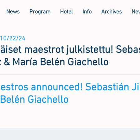
News
Program
Hotel
Info
Archives
New
10/22/24
iset maestrot julkistettu! Seba
 & María Belén Giachello
aestros announced! Sebastián 
Belén Giachello